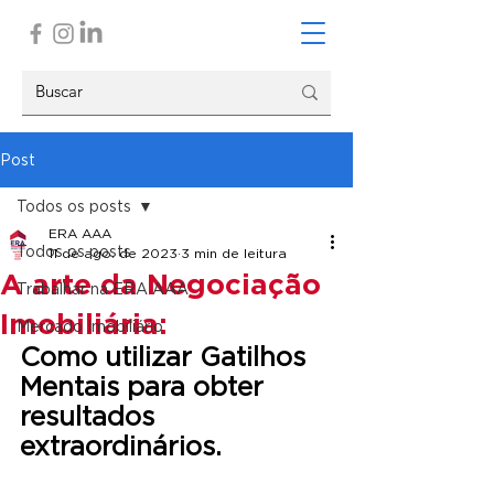
Post
Todos os posts
ERA AAA
Todos os posts
11 de ago. de 2023
3 min de leitura
A arte da Negociação
Trabalhar na ERA AAA
Imobiliária:
Mercado Imobiliário
Como utilizar Gatilhos 
Mentais para obter 
resultados 
extraordinários.