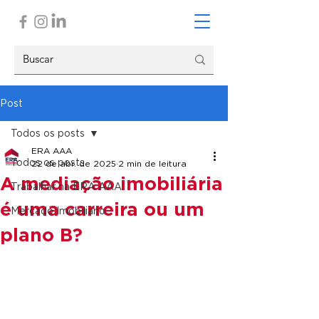
Post
Todos os posts
ERA AAA
Todos os posts
22 de abr. de 2025
2 min de leitura
A mediação imobiliária
Trabalhar na ERA AAA
é uma carreira ou um
Mercado Imobiliário
plano B?