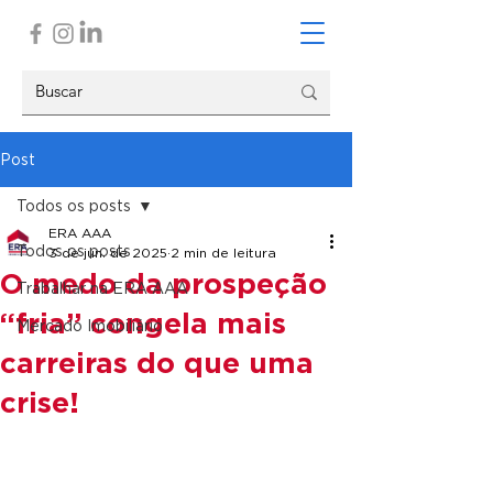
Post
Todos os posts
ERA AAA
Todos os posts
3 de jun. de 2025
2 min de leitura
O medo da prospeção
Trabalhar na ERA AAA
“fria” congela mais
Mercado Imobiliário
carreiras do que uma
crise!