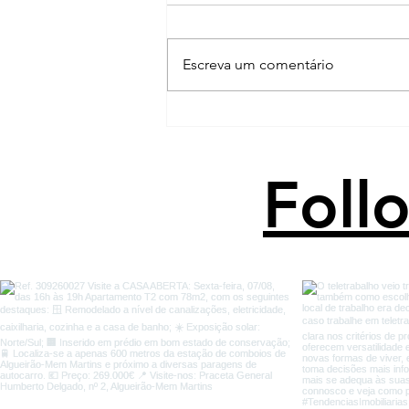
Escreva um comentário
Como pedir a fixação da
sua prestação?
Foll