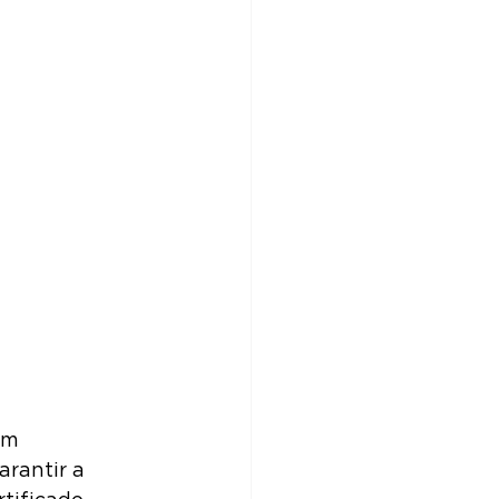
um 
rantir a 