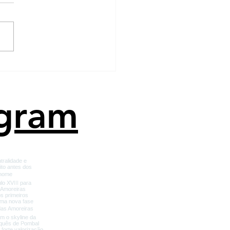
o comprar um imóvel
inquilino?
agram