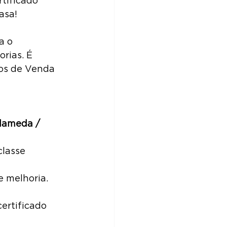
tificado 
asa!
a o 
rias. É 
os de Venda 
lameda / 
classe 
e melhoria.
certificado 