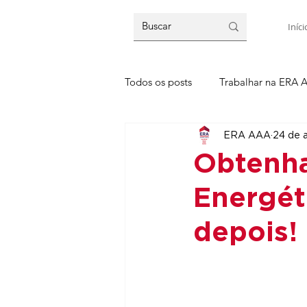
Iníci
Todos os posts
Trabalhar na ERA 
ERA AAA
24 de 
Obtenha
Energét
depois!