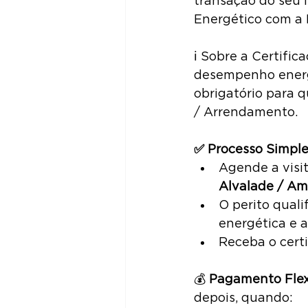
transação do seu 
Energético com a 
ℹ️ Sobre a Certific
desempenho energé
obrigatório para 
/ Arrendamento.
✅ Processo Simple
Agende a visit
Alvalade / Am
O perito qualif
energética e 
Receba o cert
💰 
Pagamento Flex
depois, quando: