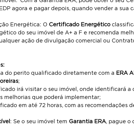
imóvel.  Com a Garantia ERA, pode obter o seu Cer
EDP agora e pagar depois, quando vender a sua c
ação Energética: O 
Certificado Energético
 classific
tico do seu imóvel de A+ a F e recomenda melho
qualquer ação de divulgação comercial ou Contrat
s:
a do perito qualificado diretamente com a 
ERA A
oreiras
;
icado irá visitar o seu imóvel, onde identificará a 
as melhorias que poderá implementar;
ificado em até 72 horas, com as recomendações d
ível
: Se o seu imóvel tem 
Garantia ERA
, pague o 