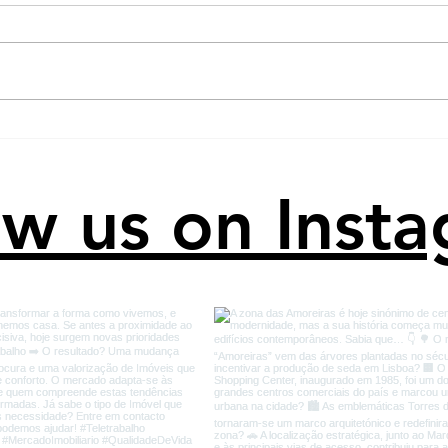
O teste de um consultor
Com
imobiliário confiável!
com 
ow us on Inst