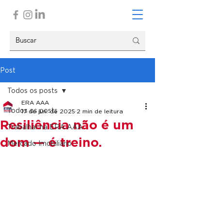
Post
Todos os posts
ERA AAA
Todos os posts
17 de jun. de 2025
2 min de leitura
Resiliência não é um
Trabalhar na ERA AAA
dom — é treino.
Mercado Imobiliário