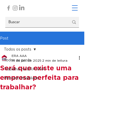
Post
Todos os posts
ERA AAA
Todos os posts
14 de jan. de 2025
2 min de leitura
Será que existe uma
Trabalhar na ERA AAA
empresa perfeita para
Mercado Imobiliário
trabalhar?