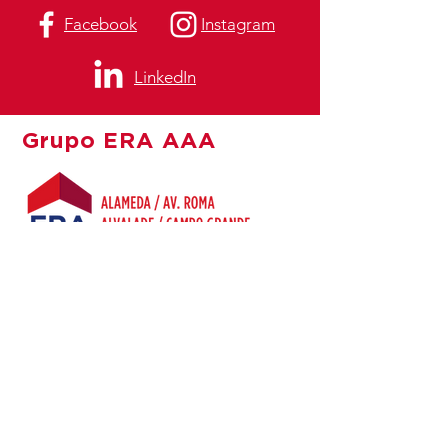
Facebook
Instagram
LinkedIn
Grupo ERA AAA
A
ERA AAA
nasceu em 2008, com a Agência
da Alameda.
Leia mais
Subscreva a nossa
newsletter