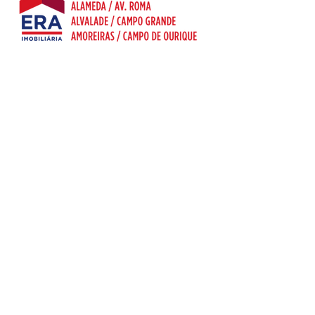
A
ERA AAA
nasceu em 2008, com a Agência
da Alameda.
Leia mais
Subscreva a nossa
newsletter
Email
Subscrever agora