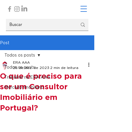
Post
Todos os posts
ERA AAA
Todos os posts
26 de dez. de 2023
2 min de leitura
O que é preciso para
Trabalhar na ERA AAA
ser um Consultor
Mercado Imobiliário
Imobiliário em
Portugal?