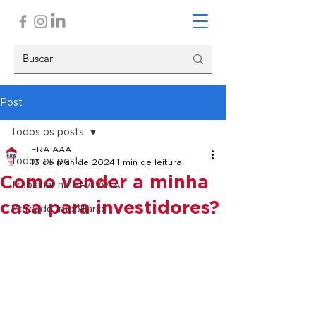
Post
Todos os posts
ERA AAA
Todos os posts
13 de mar. de 2024
1 min de leitura
Como vender a minha
Trabalhar na ERA AAA
casa para investidores?
Mercado Imobiliário