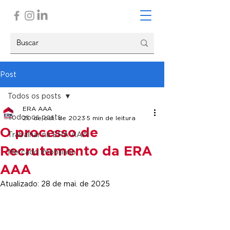
Post
Todos os posts
ERA AAA
Todos os posts
20 de out. de 2023
5 min de leitura
O processo de
Trabalhar na ERA AAA
Recrutamento da ERA
Mercado Imobiliário
AAA
Atualizado:
28 de mai. de 2025