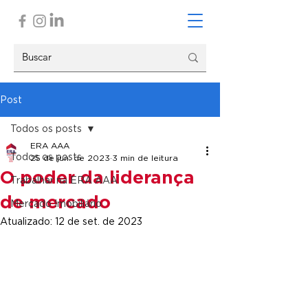
Post
Todos os posts
ERA AAA
Todos os posts
25 de jun. de 2023
3 min de leitura
O poder da liderança
Trabalhar na ERA AAA
de mercado
Mercado Imobiliário
Atualizado:
12 de set. de 2023